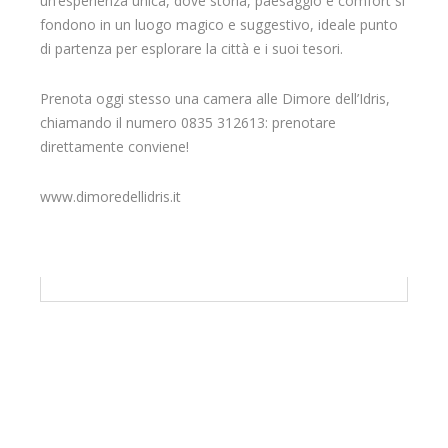
un’esperienza unica, dove storia, paesaggio e comfort si
fondono in un luogo magico e suggestivo, ideale punto
di partenza per esplorare la città e i suoi tesori.
Prenota oggi stesso una camera alle Dimore dell’Idris,
chiamando il numero 0835 312613: prenotare
direttamente conviene!
www.dimoredellidris.it