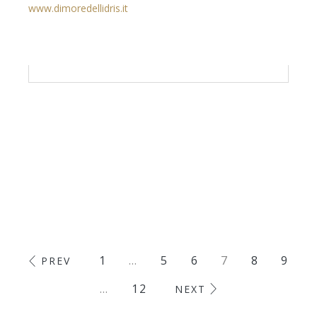
www.dimoredellidris.it
1
…
5
6
7
8
9
PREV
…
12
NEXT