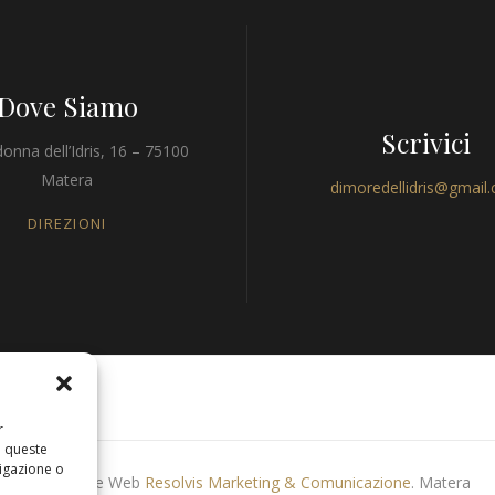
Dove Siamo
Scrivici
onna dell’Idris, 16 – 75100
Matera
dimoredellidris@gmail
DIREZIONI
r
a queste
igazione o
Produzione Web
Resolvis Marketing & Comunicazione
. Matera