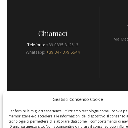
Chiamaci
Via Mad
Telefono:
+39 0835 312613
Whatsapp:
+39 347 379 5544
Gestisci Consenso Cookie
Privacy
Per fornire le migliori esperienze, utilizziamo tecnologie come i cookie pe
memorizzare e/o accedere alle informazioni del dispositivo. Il consenso 
tecnologie ci permetterà di elaborare dati come il comportamento di nav
ID unici su questo sito. Non acconsentire o ritirare il consenso può influire