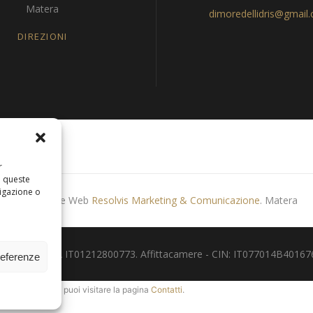
Matera
dimoredellidris@gmail
DIREZIONI
r
a queste
igazione o
Produzione Web
Resolvis Marketing & Comunicazione
. Matera
 - Partita IVA IT01212800773. Affittacamere - CIN: IT077014B401676001.
referenze
p
. In alternativa, puoi visitare la pagina
Contatti
.