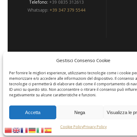
Telefono:
+39 0835 312613
Whatsapp:
+39 347 379 5544
Gestisci Consenso Cookie
Privacy
Per fornire le migliori esperienze, utilizziamo tecnologie come i cookie pe
memorizzare e/o accedere alle informazioni del dispositivo. Il consenso 
tecnologie ci permetterà di elaborare dati come il comportamento di nav
ID unici su questo sito. Non acconsentire o ritirare il consenso può influire
negativamente su alcune caratteristiche e funzioni.
Copyright © Hotels & Resorts Srl
Accetta
Nega
Visualizza le p
Cookie Policy
Privacy Policy
Per comunicare con questa modalità, è necessario essere utenti di
WhatsAp