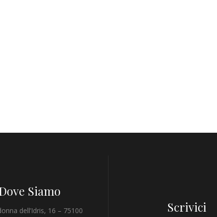
Dove Siamo
Scrivici
onna dell’Idris, 16 – 75100