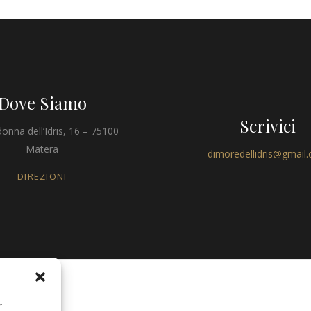
Dove Siamo
Scrivici
onna dell’Idris, 16 – 75100
Matera
dimoredellidris@gmail
DIREZIONI
r