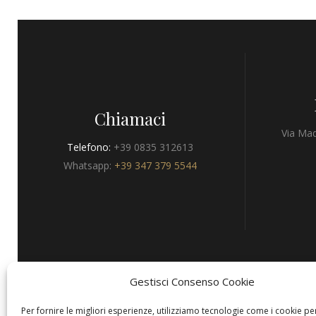
Chiamaci
Via Mad
Telefono:
+39 0835 312613
Whatsapp:
+39 347 379 5544
Gestisci Consenso Cookie
Privacy
Per fornire le migliori esperienze, utilizziamo tecnologie come i cookie pe