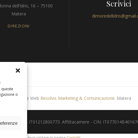
Scrivici
onna dell’Idris, 16 – 75100
Matera
dimoredellidris@gmail
DIREZIONI
r
a queste
igazione o
Produzione Web
Resolvis Marketing & Comunicazione
. Matera
 - Partita IVA IT01212800773. Affittacamere - CIN: IT077014B401676001.
referenze
p
. In alternativa, puoi visitare la pagina
Contatti
.