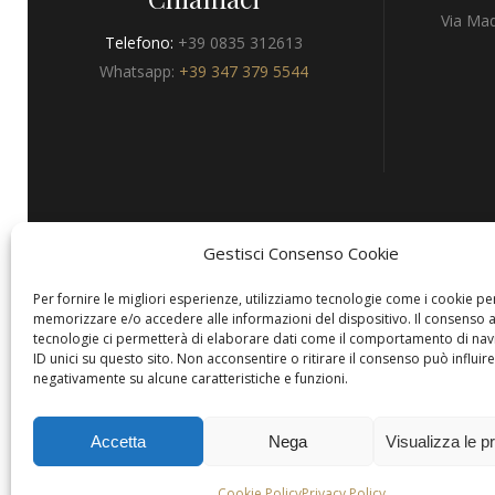
Via Mad
Telefono:
+39 0835 312613
Whatsapp:
+39 347 379 5544
Gestisci Consenso Cookie
Privacy
Per fornire le migliori esperienze, utilizziamo tecnologie come i cookie pe
memorizzare e/o accedere alle informazioni del dispositivo. Il consenso 
tecnologie ci permetterà di elaborare dati come il comportamento di nav
ID unici su questo sito. Non acconsentire o ritirare il consenso può influire
negativamente su alcune caratteristiche e funzioni.
Copyright © Hotels & Resorts Srl
Accetta
Nega
Visualizza le p
Cookie Policy
Privacy Policy
Per comunicare con questa modalità, è necessario essere utenti di
WhatsAp