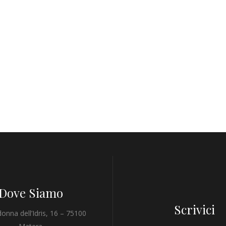
Dove Siamo
Scrivici
onna dell’Idris, 16 – 75100