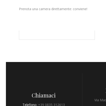
Prenota una camera direttamente: conviene!
Chiamaci
Via Mad
Telefono:
+39 0835 312613