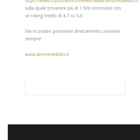
https://www.trustindex.io/reviews/www.dimoredellidris.it
,
sulla quale troverete più di 1.500 recensioni con
un rating medio di 4,7 su 5,0.
Ma ricordate: prenotare direttamente conviene
sempre!
www.dimoredellidris.it