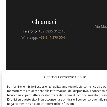
Chiamaci
Via Mad
Telefono:
+39 0835 312613
Whatsapp:
+39 347 379 5544
Gestisci Consenso Cookie
Privacy
Per fornire le migliori esperienze, utilizziamo tecnologie come i cookie pe
memorizzare e/o accedere alle informazioni del dispositivo. Il consenso 
tecnologie ci permetterà di elaborare dati come il comportamento di nav
ID unici su questo sito. Non acconsentire o ritirare il consenso può influire
negativamente su alcune caratteristiche e funzioni.