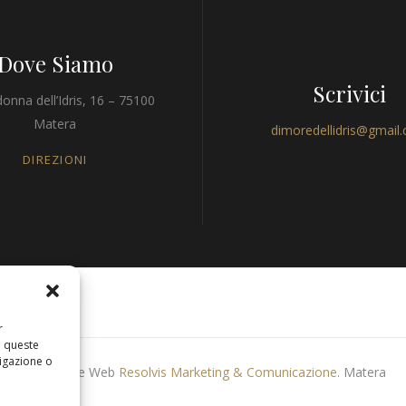
Dove Siamo
Scrivici
onna dell’Idris, 16 – 75100
Matera
dimoredellidris@gmail
DIREZIONI
r
a queste
igazione o
Produzione Web
Resolvis Marketing & Comunicazione
. Matera