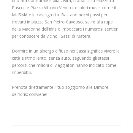
fino alla Cattedrale e alla Civita, ti affacci su Piazzetta
Pascoli e Piazza Vittorio Veneto, esplori musei come il
MUSMA e le case-grotta. Bastano pochi passi per
trovarti in piazza San Pietro Caveoso, salire alla rupe
della Madonna dell’Idris o imboccare i numerosi sentieri
per conoscere da vicino i Sassi di Matera.
Dormire in un albergo diffuso nei Sassi significa vivere la
città a ritmo lento, senza auto, seguendo gli stessi
percorsi che milioni di viaggiatori hanno indicato come
imperdibili.
Prenota direttamente il tuo soggiorno alle Dimore
dell’Idris: conviene!