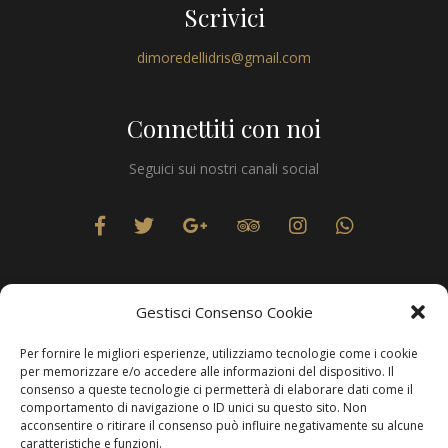
Scrivici
dimoredellidris@gmail.com
Connettiti con noi
Seguici sui nostri canali social
Gestisci Consenso Cookie
Per fornire le migliori esperienze, utilizziamo tecnologie come i cookie
Privacy
per memorizzare e/o accedere alle informazioni del dispositivo. Il
consenso a queste tecnologie ci permetterà di elaborare dati come il
comportamento di navigazione o ID unici su questo sito. Non
acconsentire o ritirare il consenso può influire negativamente su alcune
caratteristiche e funzioni.
Produzione Web
Resolvis Marketing & Comunicazione
. Matera