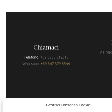
Chiamaci
Via Mad
Telefono:
+39 0835 312613
Whatsapp:
+39 347 379 5544
Gestisci Consenso Cookie
Privacy