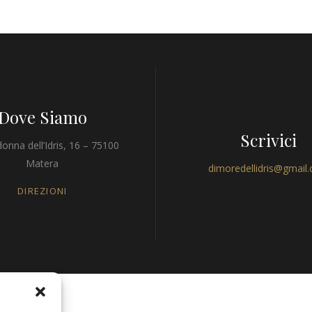
Dove Siamo
Scrivici
onna dell’Idris, 16 – 75100
Matera
dimoredellidris@gmail
DIREZIONI