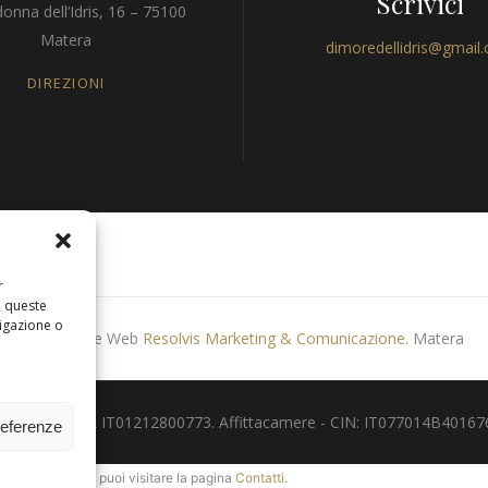
Scrivici
onna dell’Idris, 16 – 75100
Matera
dimoredellidris@gmail
DIREZIONI
r
a queste
igazione o
Produzione Web
Resolvis Marketing & Comunicazione
. Matera
 - Partita IVA IT01212800773. Affittacamere - CIN: IT077014B401676001.
referenze
p
. In alternativa, puoi visitare la pagina
Contatti
.