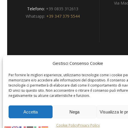
Via Mad
Telefono:
+39 0835 312613
Whatsapp:
+39 347 379 5544
Gestisci Consenso Cookie
Privacy
Per fornire le migliori esperienze, utilizziamo tecnologie come i cookie pe
memorizzare e/o accedere alle informazioni del dispositivo. Il consenso 
tecnologie ci permetterà di elaborare dati come il comportamento di nav
ID unici su questo sito. Non acconsentire o ritirare il consenso può influire
negativamente su alcune caratteristiche e funzioni.
Copyright © Hotels & Resorts Srl
Accetta
Nega
Visualizza le p
Cookie Policy
Privacy Policy
Per comunicare con questa modalità, è necessario essere utenti di
WhatsAp