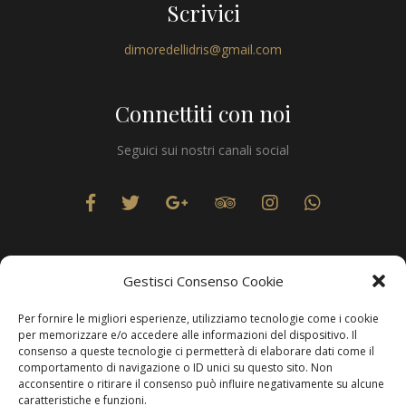
Scrivici
dimoredellidris@gmail.com
Connettiti con noi
Seguici sui nostri canali social
Gestisci Consenso Cookie
Per fornire le migliori esperienze, utilizziamo tecnologie come i cookie
Privacy
per memorizzare e/o accedere alle informazioni del dispositivo. Il
consenso a queste tecnologie ci permetterà di elaborare dati come il
comportamento di navigazione o ID unici su questo sito. Non
acconsentire o ritirare il consenso può influire negativamente su alcune
caratteristiche e funzioni.
Produzione Web
Resolvis Marketing & Comunicazione
. Matera