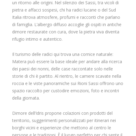
un ritorno alle origini. Nel silenzio dei Sassi, tra vicoli di
pietra e affacci sospesi, chi ha radici lucane o del Sud
Italia ritrova atmosfere, profumi e racconti che parlano
di famiglia. L’albergo diffuso accoglie gli ospiti in antiche
dimore restaurate con cura, dove la pietra viva diventa
rifugio intimo e autentico.
Il turismo delle radici qui trova una cornice naturale:
Matera può essere la base ideale per andare alla ricerca
dei paesi dei nonni, delle case raccontate solo nelle
storie di chi è partito. Al rientro, le camere scavate nella
roccia e le viste panoramiche sui Rioni Sassi offrono uno
spazio raccolto per custodire emozioni, foto e incontri
della giornata.
Dimore dell’Idris propone colazioni con prodotti del
territorio, suggerimenti personalizzati per itinerari nei
borghi vicini e esperienze che mettono al centro le
persone e le tradizioni. È il luogo perfetto per chi sente il