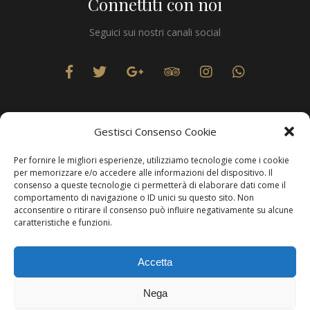
Connettiti con noi
Seguici sui nostri canali social
Gestisci Consenso Cookie
Per fornire le migliori esperienze, utilizziamo tecnologie come i cookie
Privacy
per memorizzare e/o accedere alle informazioni del dispositivo. Il
consenso a queste tecnologie ci permetterà di elaborare dati come il
comportamento di navigazione o ID unici su questo sito. Non
acconsentire o ritirare il consenso può influire negativamente su alcune
caratteristiche e funzioni.
Produzione Web
Resolvis Marketing & Comunicazione
. Matera
Accetta
Copyright © Hotels & Resorts Srl - Partita IVA IT01212800773.
Nega
Affittacamere - CIN: IT077014B401676001. Tutti i diritti sono