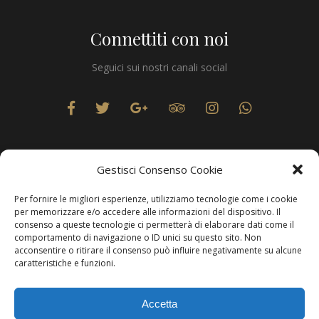
Connettiti con noi
Seguici sui nostri canali social
Gestisci Consenso Cookie
Per fornire le migliori esperienze, utilizziamo tecnologie come i cookie
Privacy
per memorizzare e/o accedere alle informazioni del dispositivo. Il
consenso a queste tecnologie ci permetterà di elaborare dati come il
comportamento di navigazione o ID unici su questo sito. Non
acconsentire o ritirare il consenso può influire negativamente su alcune
caratteristiche e funzioni.
Produzione Web
Resolvis Marketing & Comunicazione
. Matera
Accetta