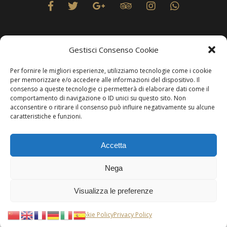
Gestisci Consenso Cookie
Per fornire le migliori esperienze, utilizziamo tecnologie come i cookie
Privacy
per memorizzare e/o accedere alle informazioni del dispositivo. Il
consenso a queste tecnologie ci permetterà di elaborare dati come il
comportamento di navigazione o ID unici su questo sito. Non
acconsentire o ritirare il consenso può influire negativamente su alcune
caratteristiche e funzioni.
Produzione Web
Resolvis Marketing & Comunicazione
. Matera
Accetta
Copyright © Hotels & Resorts Srl - Partita IVA IT01212800773.
Nega
Affittacamere - CIN: IT077014B401676001. Tutti i diritti sono
riservati.
Visualizza le preferenze
Per comunicare con questa modalità, è necessario essere utenti di
WhatsApp
. In
Cookie Policy
Privacy Policy
alternativa, puoi visitare la pagina
Contatti
.