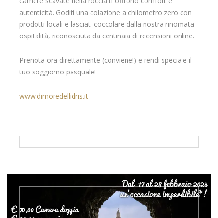
camere scavate nella roccia ti offrono comfort e
autenticità. Goditi una colazione a chilometro zero con
prodotti locali e lasciati coccolare dalla nostra rinomata
ospitalità, riconosciuta da centinaia di recensioni online.
Prenota ora direttamente (conviene!) e rendi speciale il
tuo soggiorno pasquale!
www.dimoredellidris.it