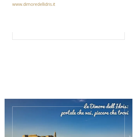
www.dimoredellidris.it