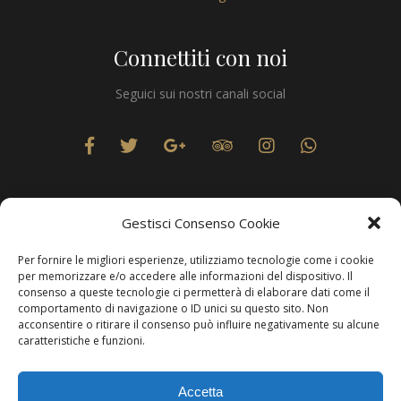
Connettiti con noi
Seguici sui nostri canali social
Gestisci Consenso Cookie
Per fornire le migliori esperienze, utilizziamo tecnologie come i cookie
Privacy
per memorizzare e/o accedere alle informazioni del dispositivo. Il
consenso a queste tecnologie ci permetterà di elaborare dati come il
comportamento di navigazione o ID unici su questo sito. Non
acconsentire o ritirare il consenso può influire negativamente su alcune
caratteristiche e funzioni.
Produzione Web
Resolvis Marketing & Comunicazione
. Matera
Accetta