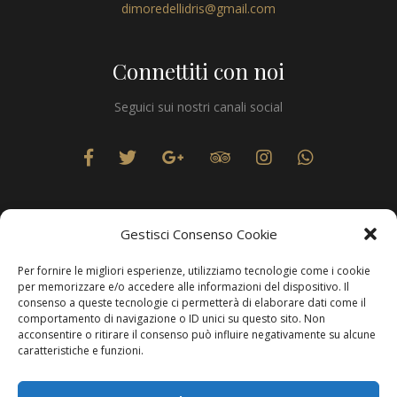
dimoredellidris@gmail.com
Connettiti con noi
Seguici sui nostri canali social
Gestisci Consenso Cookie
Per fornire le migliori esperienze, utilizziamo tecnologie come i cookie
Privacy
per memorizzare e/o accedere alle informazioni del dispositivo. Il
consenso a queste tecnologie ci permetterà di elaborare dati come il
comportamento di navigazione o ID unici su questo sito. Non
acconsentire o ritirare il consenso può influire negativamente su alcune
caratteristiche e funzioni.
Produzione Web
Resolvis Marketing & Comunicazione
. Matera