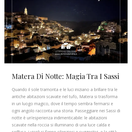
Matera Di Notte: Magia Tra I Sassi
Quando il sole tramonta e le luci iniziano a brillare tra le
antiche abitazioni scavate nel tufo, Matera si trasforma
in un luogo magico, dove il tempo sembra fermarsi e
ogni angolo racconta una storia. Passeggiare nei Sassi di
notte è un’esperienza indimenticabile: le abitazioni
scavate nella roccia si illuminano di una luce calda e
soffusa, i vicoli si fanno silenziosi e suggestivi, e la città