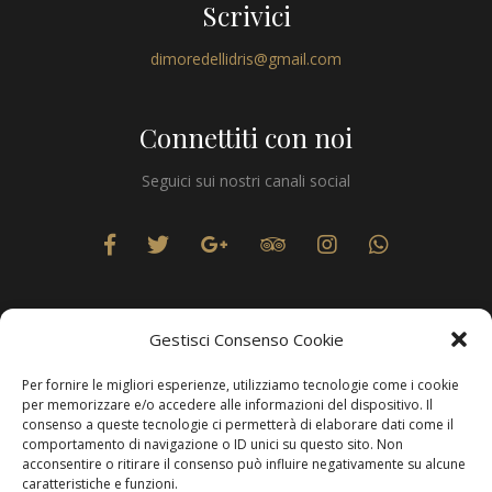
Scrivici
dimoredellidris@gmail.com
Connettiti con noi
Seguici sui nostri canali social
Gestisci Consenso Cookie
Per fornire le migliori esperienze, utilizziamo tecnologie come i cookie
Privacy
per memorizzare e/o accedere alle informazioni del dispositivo. Il
consenso a queste tecnologie ci permetterà di elaborare dati come il
comportamento di navigazione o ID unici su questo sito. Non
acconsentire o ritirare il consenso può influire negativamente su alcune
caratteristiche e funzioni.
Produzione Web
Resolvis Marketing & Comunicazione
. Matera