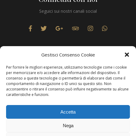
Seguici sui nostri canali social
Gestisci Consenso Cookie
Per fornire le migliori esperienze, utilizziamo tecnologie come i cookie
Privacy
per memorizzare e/o accedere alle informazioni del dispositivo. Il
consenso a queste tecnologie ci permetterà di elaborare dati come il
comportamento di navigazione o ID unici su questo sito. Non
acconsentire o ritirare il consenso può influire negativamente su alcune
caratteristiche e funzioni.
Produzione Web
Resolvis Marketing & Comunicazione
. Matera
Accetta
Copyright © Hotels & Resorts Srl - Partita IVA IT01212800773.
Nega
Affittacamere - CIN: IT077014B401676001. Tutti i diritti sono
riservati.