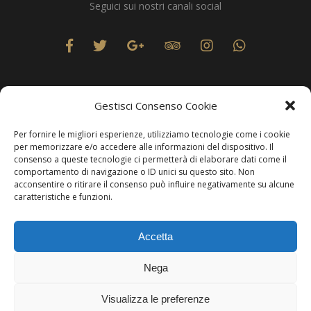
Seguici sui nostri canali social
Gestisci Consenso Cookie
Per fornire le migliori esperienze, utilizziamo tecnologie come i cookie
Privacy
per memorizzare e/o accedere alle informazioni del dispositivo. Il
consenso a queste tecnologie ci permetterà di elaborare dati come il
comportamento di navigazione o ID unici su questo sito. Non
acconsentire o ritirare il consenso può influire negativamente su alcune
caratteristiche e funzioni.
Produzione Web
Resolvis Marketing & Comunicazione
. Matera
Accetta
Copyright © Hotels & Resorts Srl - Partita IVA IT01212800773.
Nega
Affittacamere - CIN: IT077014B401676001. Tutti i diritti sono
riservati.
Visualizza le preferenze