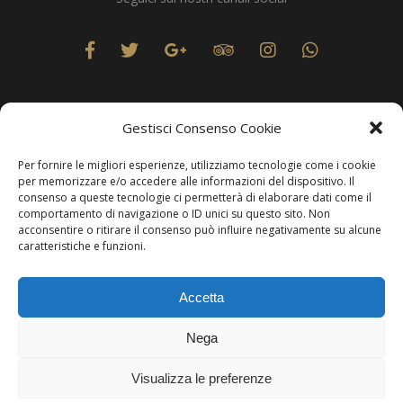
Gestisci Consenso Cookie
Per fornire le migliori esperienze, utilizziamo tecnologie come i cookie
Privacy
per memorizzare e/o accedere alle informazioni del dispositivo. Il
consenso a queste tecnologie ci permetterà di elaborare dati come il
comportamento di navigazione o ID unici su questo sito. Non
acconsentire o ritirare il consenso può influire negativamente su alcune
caratteristiche e funzioni.
Produzione Web
Resolvis Marketing & Comunicazione
. Matera
Accetta
Copyright © Hotels & Resorts Srl - Partita IVA IT01212800773.
Nega
Affittacamere - CIN: IT077014B401676001. Tutti i diritti sono
riservati.
Visualizza le preferenze