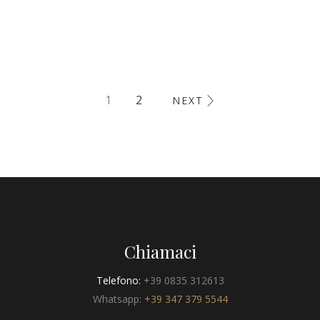
1
2
NEXT
Chiamaci
Telefono:
+39 0835 312613
Whatsapp:
+39 347 379 5544