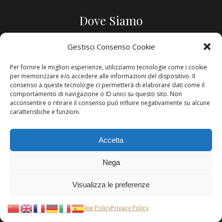
Dove Siamo
Via Madonna dell’Idris, 16 – 75100 Matera
Gestisci Consenso Cookie
DIREZIONI
Per fornire le migliori esperienze, utilizziamo tecnologie come i cookie
per memorizzare e/o accedere alle informazioni del dispositivo. Il
consenso a queste tecnologie ci permetterà di elaborare dati come il
Scrivici
comportamento di navigazione o ID unici su questo sito. Non
acconsentire o ritirare il consenso può influire negativamente su alcune
caratteristiche e funzioni.
dimoredellidris@gmail.com
Accetta
Connettiti con noi
Nega
Seguici sui nostri canali social
Visualizza le preferenze
Cookie Policy
Privacy Policy