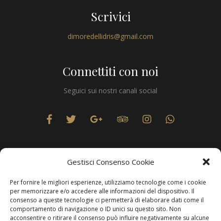
Scrivici
dimoredellidris@gmail.com
Connettiti con noi
Seguici sui nostri canali social
Gestisci Consenso Cookie
Per fornire le migliori esperienze, utilizziamo tecnologie come i cookie
Privacy
per memorizzare e/o accedere alle informazioni del dispositivo. Il
consenso a queste tecnologie ci permetterà di elaborare dati come il
comportamento di navigazione o ID unici su questo sito. Non
acconsentire o ritirare il consenso può influire negativamente su alcune