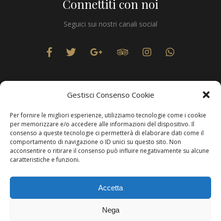
Connettiti con noi
Seguici sui nostri canali social
Gestisci Consenso Cookie
Per fornire le migliori esperienze, utilizziamo tecnologie come i cookie
Privacy
per memorizzare e/o accedere alle informazioni del dispositivo. Il
consenso a queste tecnologie ci permetterà di elaborare dati come il
comportamento di navigazione o ID unici su questo sito. Non
acconsentire o ritirare il consenso può influire negativamente su alcune
caratteristiche e funzioni.
Produzione Web
Resolvis Marketing & Comunicazione
. Matera
Accetta
Copyright © Hotels & Resorts Srl - Partita IVA IT01212800773.
Nega
Affittacamere - CIN: IT077014B401676001. Tutti i diritti sono