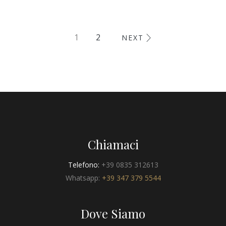
1
2
NEXT
Chiamaci
Telefono:
+39 0835 312613
Whatsapp:
+39 347 379 5544
Dove Siamo