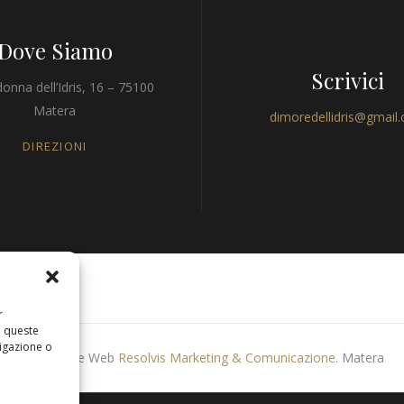
Dove Siamo
Scrivici
onna dell’Idris, 16 – 75100
Matera
dimoredellidris@gmail
DIREZIONI
r
a queste
igazione o
Produzione Web
Resolvis Marketing & Comunicazione
. Matera