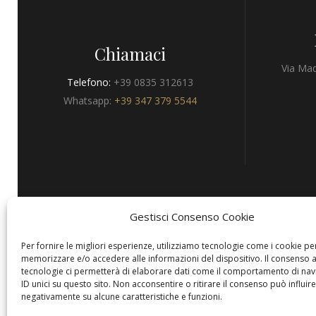
Chiamaci
Via Mad
Telefono:
+39 0835 312613
Whatsapp:
+39 347 379 5544
Gestisci Consenso Cookie
Privacy
Per fornire le migliori esperienze, utilizziamo tecnologie come i cookie pe
memorizzare e/o accedere alle informazioni del dispositivo. Il consenso 
tecnologie ci permetterà di elaborare dati come il comportamento di nav
ID unici su questo sito. Non acconsentire o ritirare il consenso può influire
negativamente su alcune caratteristiche e funzioni.