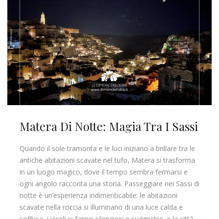
Matera Di Notte: Magia Tra I Sassi
Quando il sole tramonta e le luci iniziano a brillare tra le
antiche abitazioni scavate nel tufo, Matera si trasforma
in un luogo magico, dove il tempo sembra fermarsi e
ogni angolo racconta una storia. Passeggiare nei Sassi di
notte è un’esperienza indimenticabile: le abitazioni
scavate nella roccia si illuminano di una luce calda e
soffusa, i vicoli si fanno silenziosi e suggestivi, e la città