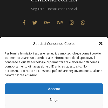
Seguici sui nostri canali social
Gestisci Consenso Cookie
Per fornire le migliori esperienze, utilizziamo tecnologie come i cookie
Privacy
per memorizzare e/o accedere alle informazioni del dispositivo. Il
consenso a queste tecnologie ci permetterà di elaborare dati come il
comportamento di navigazione o ID unici su questo sito. Non
acconsentire o ritirare il consenso può influire negativamente su alcune
caratteristiche e funzioni.
Produzione Web
Resolvis Marketing & Comunicazione
. Matera
Accetta
Copyright © Hotels & Resorts Srl - Partita IVA IT01212800773.
Nega
Affittacamere - CIN: IT077014B401676001. Tutti i diritti sono
riservati.