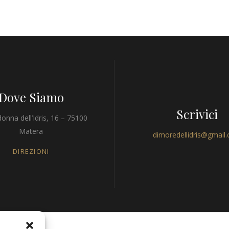
Dove Siamo
Scrivici
onna dell’Idris, 16 – 75100
Matera
dimoredellidris@gmail
DIREZIONI