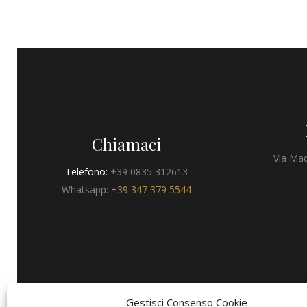
Chiamaci
Via Mad
Telefono:
+39 0835 312613
Whatsapp:
+39 347 379 5544
Gestisci Consenso Cookie