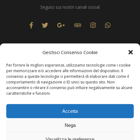
Seguici sui nostri canali social
Gestisci Consenso Cookie
Per fornire le migliori esperienze, utilizziamo tecnologie come i cookie
Privacy
per memorizzare e/o accedere alle informazioni del dispositivo. Il
consenso a queste tecnologie ci permetterà di elaborare dati come il
comportamento di navigazione o ID unici su questo sito. Non
acconsentire o ritirare il consenso può influire negativamente su alcune
caratteristiche e funzioni.
Produzione Web
Resolvis Marketing & Comunicazione
. Matera
Accetta
Copyright © Hotels & Resorts Srl - Partita IVA IT01212800773.
Nega
Affittacamere - CIN: IT077014B401676001. Tutti i diritti sono
riservati.
Visualizza le preferenze