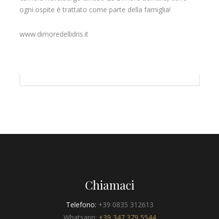
ogni ospite è trattato come parte della famiglia!
www.dimoredellidris.it
Chiamaci
Telefono:
+39 0835 312613
Whatsapp:
+39 347 379 5544