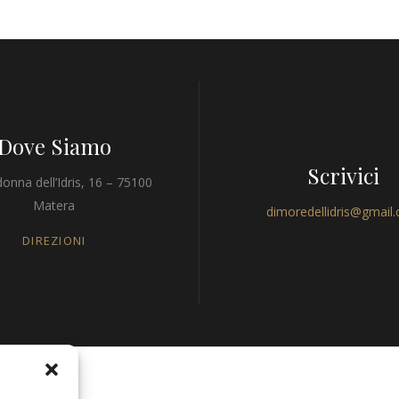
Dove Siamo
Scrivici
onna dell’Idris, 16 – 75100
Matera
dimoredellidris@gmail
DIREZIONI