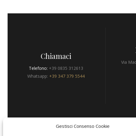
Chiamaci
Via Mad
Telefono:
+39 0835 312613
Whatsapp:
+39 347 379 5544
Gestisci Consenso Cookie
Privacy