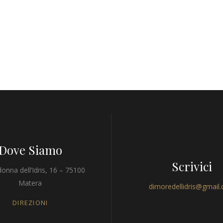
Dove Siamo
Scrivici
onna dell’Idris, 16 – 75100
Matera
dimoredellidris@gmail
DIREZIONI