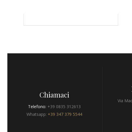
Chiamaci
Via Mad
Telefono:
+39 0835 312613
Whatsapp:
+39 347 379 5544