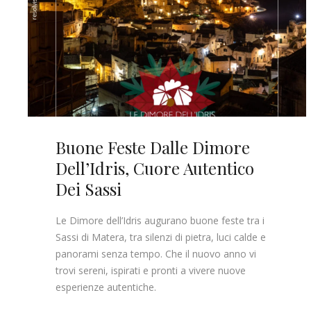
Buone Feste Dalle Dimore
Dell’Idris, Cuore Autentico
Dei Sassi
Le Dimore dell’Idris augurano buone feste tra i
Sassi di Matera, tra silenzi di pietra, luci calde e
panorami senza tempo. Che il nuovo anno vi
trovi sereni, ispirati e pronti a vivere nuove
esperienze autentiche.