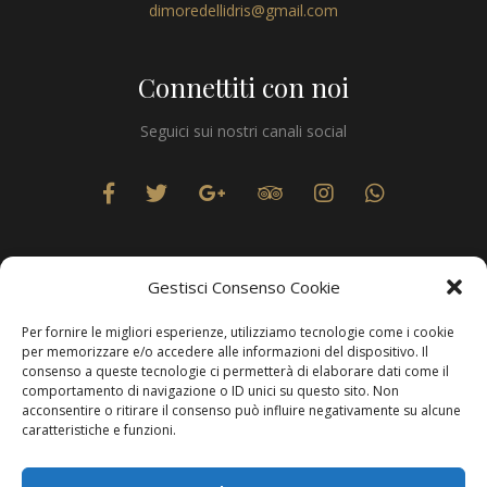
dimoredellidris@gmail.com
Connettiti con noi
Seguici sui nostri canali social
Gestisci Consenso Cookie
Per fornire le migliori esperienze, utilizziamo tecnologie come i cookie
Privacy
per memorizzare e/o accedere alle informazioni del dispositivo. Il
consenso a queste tecnologie ci permetterà di elaborare dati come il
comportamento di navigazione o ID unici su questo sito. Non
acconsentire o ritirare il consenso può influire negativamente su alcune
caratteristiche e funzioni.
Produzione Web
Resolvis Marketing & Comunicazione
. Matera