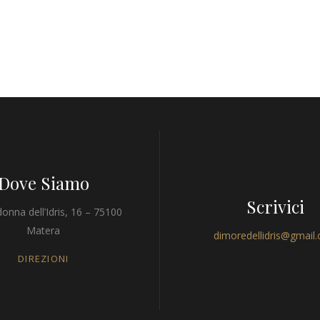
Dove Siamo
Scrivici
onna dell’Idris, 16 – 75100
Matera
dimoredellidris@gmail
DIREZIONI