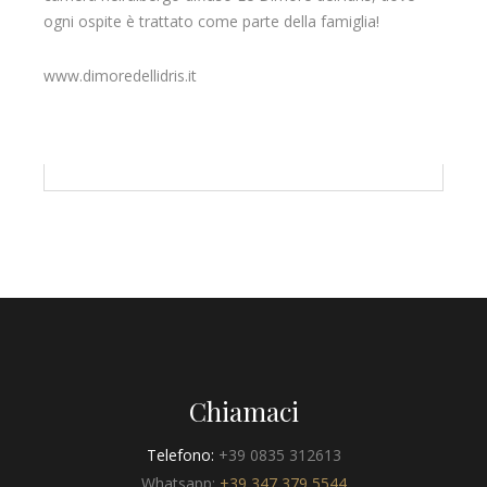
ogni ospite è trattato come parte della famiglia!
www.dimoredellidris.it
Chiamaci
Telefono:
+39 0835 312613
Whatsapp:
+39 347 379 5544