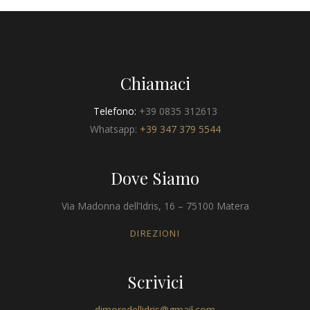
Chiamaci
Telefono:
+39 0835 312613
Whatsapp:
+39 347 379 5544
Dove Siamo
Via Madonna dell’Idris, 16 – 75100 Matera
DIREZIONI
Scrivici
dimoredellidris@gmail.com