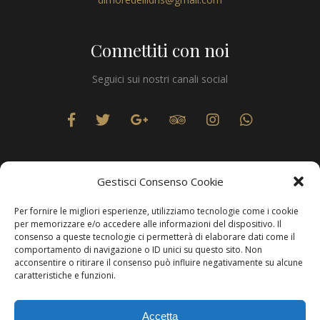
Connettiti con noi
Seguici sui nostri canali social
Gestisci Consenso Cookie
Per fornire le migliori esperienze, utilizziamo tecnologie come i cookie
Privacy
per memorizzare e/o accedere alle informazioni del dispositivo. Il
consenso a queste tecnologie ci permetterà di elaborare dati come il
comportamento di navigazione o ID unici su questo sito. Non
acconsentire o ritirare il consenso può influire negativamente su alcune
caratteristiche e funzioni.
Produzione Web
Resolvis Marketing & Comunicazione
. Matera
Accetta