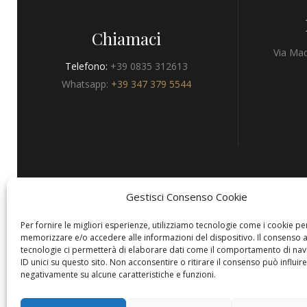
Chiamaci
Via Mad
Telefono:
+39 0835 312613
Whatsapp:
+39 347 379 5544
Gestisci Consenso Cookie
Privacy
Per fornire le migliori esperienze, utilizziamo tecnologie come i cookie pe
memorizzare e/o accedere alle informazioni del dispositivo. Il consenso 
tecnologie ci permetterà di elaborare dati come il comportamento di nav
ID unici su questo sito. Non acconsentire o ritirare il consenso può influire
negativamente su alcune caratteristiche e funzioni.