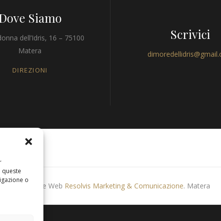
Dove Siamo
Scrivici
onna dell’Idris, 16 – 75100
Matera
dimoredellidris@gmail
DIREZIONI
r
a queste
igazione o
Produzione Web
Resolvis Marketing & Comunicazione
. Matera