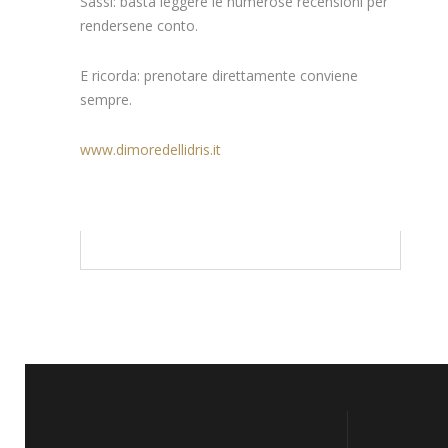
Sassi: basta leggere le numerose recensioni per
rendersene conto.
E ricorda: prenotare direttamente conviene
sempre.
www.dimoredellidris.it