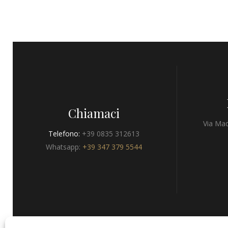
Chiamaci
Via Mad
Telefono:
+39 0835 312613
Whatsapp:
+39 347 379 5544