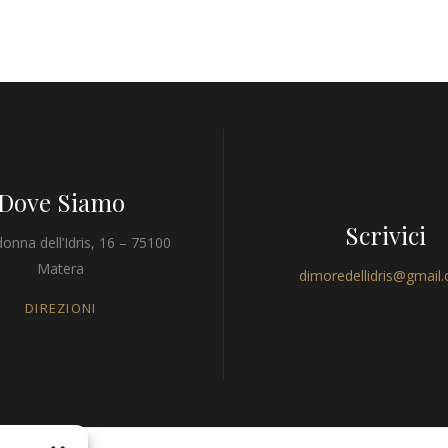
Dove Siamo
Scrivici
onna dell’Idris, 16 – 75100
Matera
dimoredellidris@gmail
DIREZIONI