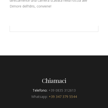
direttamente una camera scavata nella roccia alle
Dimore dell’Idris, conviene!
Chiamaci
Telefono:
+39 0835 312613
Whatsapp:
+39 347 379 5544