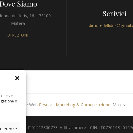
Dove Siamo
Scrivici
onna dell’Idris, 16 – 75100
Matera
dimoredellidris@gmail
DIREZIONI
r
a queste
igazione o
Produzione Web
Resolvis Marketing & Comunicazione
. Matera
 - Partita IVA IT01212800773. Affittacamere - CIN: IT077014B401676001.
referenze