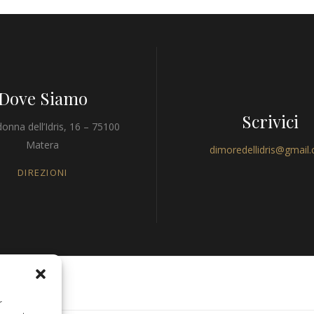
Dove Siamo
Scrivici
onna dell’Idris, 16 – 75100
Matera
dimoredellidris@gmail
DIREZIONI
r