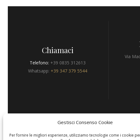
Chiamaci
Via Mad
Telefono:
+39 0835 312613
Whatsapp:
+39 347 379 5544
Gestisci Consenso Cookie
Privacy
Per fornire le migliori esperienze, utilizziamo tecnologie come i cookie pe