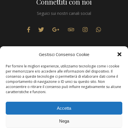
Connettiti con noi
Seguici sui nostri canali social
Gestisci Consenso Cookie
Per fornire le migliori esperienze, utilizziamo tecnologie come i cookie
Privacy
per memorizzare e/o accedere alle informazioni del dispositivo. Il
consenso a queste tecnologie ci permetterà di elaborare dati come il
comportamento di navigazione o ID unici su questo sito. Non
acconsentire o ritirare il consenso può influire negativamente su alcune
caratteristiche e funzioni.
Produzione Web
Resolvis Marketing & Comunicazione
. Matera
Accetta
Copyright © Hotels & Resorts Srl - Partita IVA IT01212800773.
Nega
Affittacamere - CIN: IT077014B401676001. Tutti i diritti sono