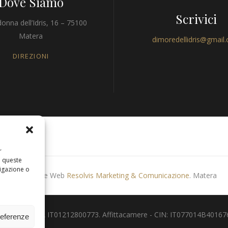
Dove Siamo
Scrivici
onna dell’Idris, 16 – 75100
Matera
dimoredellidris@gmail
DIREZIONI
r
a queste
igazione o
Produzione Web
Resolvis Marketing & Comunicazione
. Matera
 - Partita IVA IT01212800773. Affittacamere - CIN: IT077014B401676001.
referenze