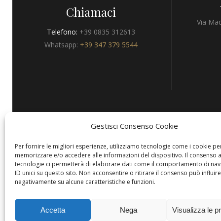
Chiamaci
Via Mad
Telefono:
+39 0835 312613
Whatsapp:
+39 347 379 5544
Gestisci Consenso Cookie
Privacy
Per fornire le migliori esperienze, utilizziamo tecnologie come i cookie pe
memorizzare e/o accedere alle informazioni del dispositivo. Il consenso 
tecnologie ci permetterà di elaborare dati come il comportamento di nav
ID unici su questo sito. Non acconsentire o ritirare il consenso può influire
negativamente su alcune caratteristiche e funzioni.
Copyright © Hotels & Resorts Srl
Accetta
Nega
Visualizza le p