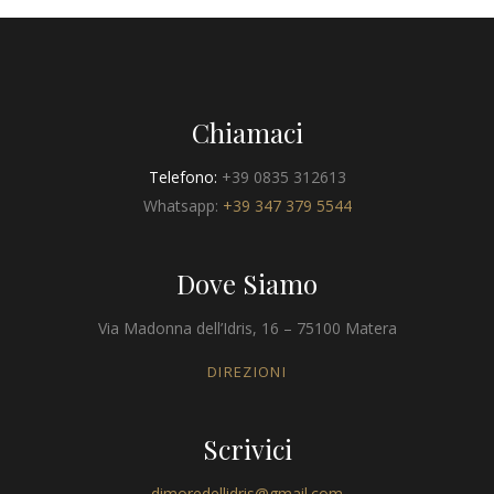
Chiamaci
Telefono:
+39 0835 312613
Whatsapp:
+39 347 379 5544
Dove Siamo
Via Madonna dell’Idris, 16 – 75100 Matera
DIREZIONI
Scrivici
dimoredellidris@gmail.com