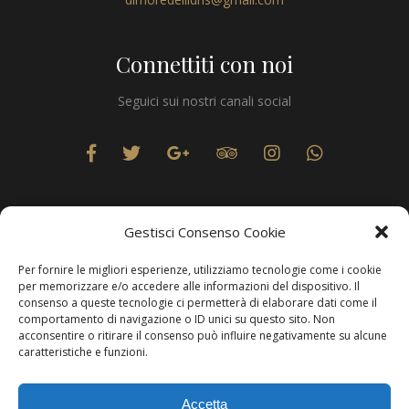
Connettiti con noi
Seguici sui nostri canali social
Gestisci Consenso Cookie
Per fornire le migliori esperienze, utilizziamo tecnologie come i cookie
Privacy
per memorizzare e/o accedere alle informazioni del dispositivo. Il
consenso a queste tecnologie ci permetterà di elaborare dati come il
comportamento di navigazione o ID unici su questo sito. Non
acconsentire o ritirare il consenso può influire negativamente su alcune
caratteristiche e funzioni.
Produzione Web
Resolvis Marketing & Comunicazione
. Matera
Accetta