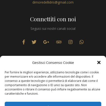
dimoredellidris@gmail.com
Connettiti con noi
Seguici sui nostri canali social
Gestisci Consenso Cookie
Per fornire le migliori esperienze, utilizziamo tecnologie come i cookie
Privacy
per memorizzare e/o accedere alle informazioni del dispositivo. Il
consenso a queste tecnologie ci permetterà di elaborare dati come il
comportamento di navigazione o ID unici su questo sito. Non
acconsentire o ritirare il consenso può influire negativamente su alcune
caratteristiche e funzioni.
Produzione Web
Resolvis Marketing & Comunicazione
. Matera