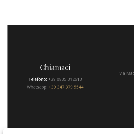
Chiamaci
Via Mad
Telefono:
+39 0835 312613
Whatsapp:
+39 347 379 5544