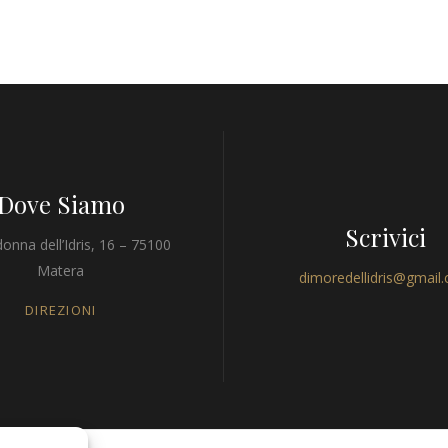
Dove Siamo
Scrivici
onna dell’Idris, 16 – 75100
Matera
dimoredellidris@gmail
DIREZIONI