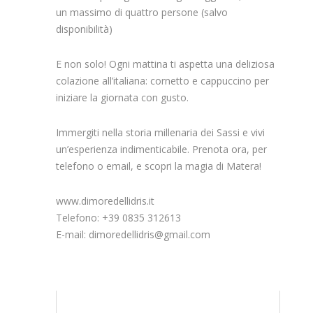
un massimo di quattro persone (salvo
disponibilità)
E non solo! Ogni mattina ti aspetta una deliziosa
colazione all’italiana: cornetto e cappuccino per
iniziare la giornata con gusto.
Immergiti nella storia millenaria dei Sassi e vivi
un’esperienza indimenticabile. Prenota ora, per
telefono o email, e scopri la magia di Matera!
www.dimoredellidris.it
Telefono: +39 0835 312613
E-mail: dimoredellidris@gmail.com