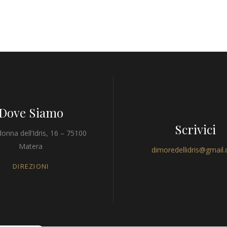
Dove Siamo
Scrivici
onna dell’Idris, 16 – 75100
Matera
dimoredellidris@gmail
DIREZIONI