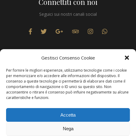
Connettiti con noi
Seguici sui nostri canali social
Gestisci Consenso Cookie
Per fornire le migliori esperienze, utilizziamo tecnologie come i cookie
Privacy
per memorizzare e/o accedere alle informazioni del dispositivo. Il
consenso a queste tecnologie ci permetterà di elaborare dati come il
comportamento di navigazione o ID unici su questo sito. Non
acconsentire o ritirare il consenso può influire negativamente su alcune
caratteristiche e funzioni.
Produzione Web
Resolvis Marketing & Comunicazione
. Matera
Accetta
Copyright © Hotels & Resorts Srl - Partita IVA IT01212800773.
Nega
Affittacamere - CIN: IT077014B401676001. Tutti i diritti sono