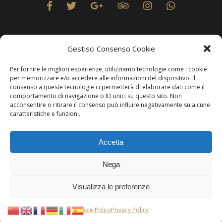
Gestisci Consenso Cookie
Per fornire le migliori esperienze, utilizziamo tecnologie come i cookie
Privacy
per memorizzare e/o accedere alle informazioni del dispositivo. Il
consenso a queste tecnologie ci permetterà di elaborare dati come il
comportamento di navigazione o ID unici su questo sito. Non
acconsentire o ritirare il consenso può influire negativamente su alcune
caratteristiche e funzioni.
Produzione Web
Resolvis Marketing & Comunicazione
. Matera
Accetta
Copyright © Hotels & Resorts Srl - Partita IVA IT01212800773.
Nega
Affittacamere - CIN: IT077014B401676001. Tutti i diritti sono
riservati.
Visualizza le preferenze
Per comunicare con questa modalità, è necessario essere utenti di
WhatsApp
. In
Cookie Policy
Privacy Policy
alternativa, puoi visitare la pagina
Contatti
.