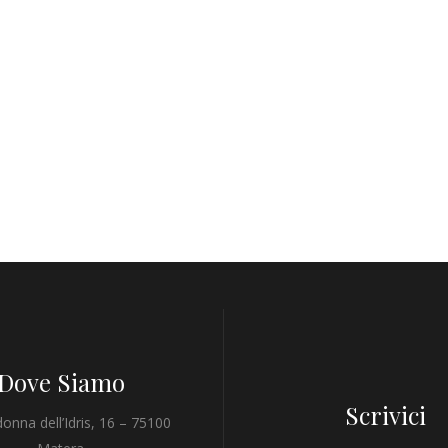
Dove Siamo
Scrivici
onna dell’Idris, 16 – 75100