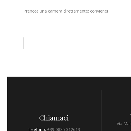
Prenota una camera direttamente: conviene!
Chiamaci
Via Mad
Telefono:
+39 0835 312613